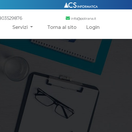
803529876
info@polirana.it
Servizi
Torna al sito
Login